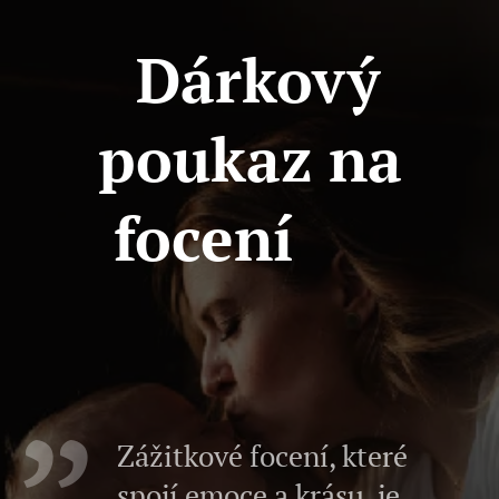
Dárkový
poukaz na
focení
🎁
Zážitkové focení, které
spojí emoce a krásu, je