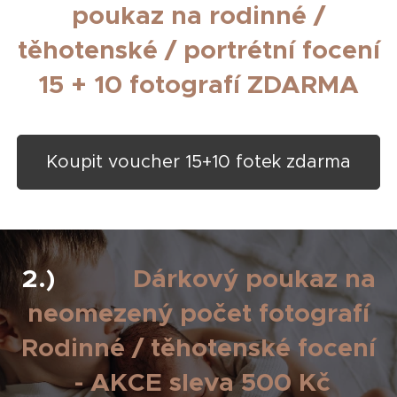
poukaz na rodinné /
těhotenské / portrétní focení
15 + 10 fotografí ZDARMA
Koupit voucher 15+10 fotek zdarma
2.)
💥💣
Dárkový poukaz na
neomezený počet fotografí
Rodinné / těhotenské focení
- AKCE sleva 500 Kč