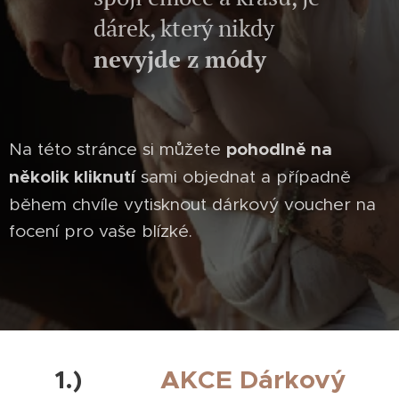
dárek, který nikdy
nevyjde z módy
✨📸
Na této stránce si můžete
pohodlně na
několik kliknutí
sami objednat a případně
během chvíle vytisknout dárkový voucher na
focení pro vaše blízké.
1.)
💥💣
AKCE Dárkový