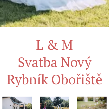
L & M
Svatba Nový
Rybník Obořiště