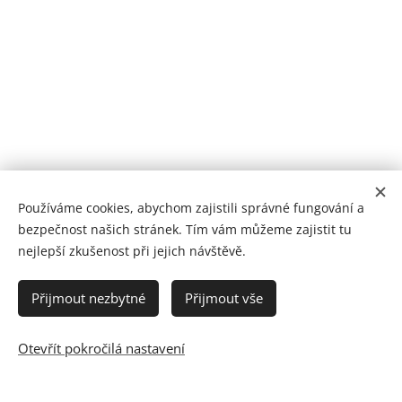
Používáme cookies, abychom zajistili správné fungování a
bezpečnost našich stránek. Tím vám můžeme zajistit tu
nejlepší zkušenost při jejich návštěvě.
© 2024 Petra Pipotová
Přijmout nezbytné
Přijmout vše
Petra Pipotová / Svatební & rodinný fotograf / Dobříš, Příbram,
Praha a okolí
Otevřít pokročilá nastavení
Cookies