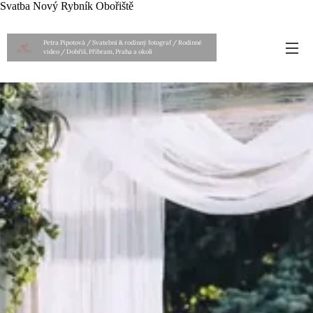
Svatba Nový Rybník Obořiště
Petra Pipotová / Svatební & rodinný fotograf / Rodinné
video / Dobříš, Příbram, Praha a okolí