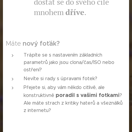
dostat se do svého cíle
mnohem
dříve
.
Máte
nový foťák?
Trápíte se s nastavením základních
parametrů jako jsou clona/čas/ISO nebo
ostření?
Nevíte si rady s úpravami fotek?
Přejete si, aby vám někdo citlivě, ale
poradil s vašimi fotkami
konstruktivně
?
Ale máte strach z kritiky haterů a všeználků
z internetu?