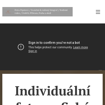
Petra Pipotová / Svatební & rodinný fotograf / Rodinné
video / Dobříš, Příbram, Praha a okolí
Individuální