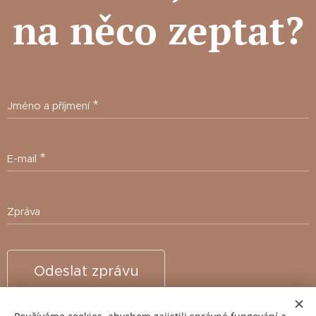
na něco zeptat?
Jméno a příjmení
E-mail
Zpráva
Odeslat zprávu